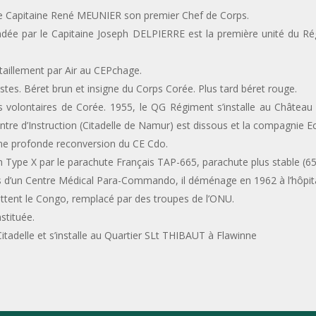
, le Capitaine René MEUNIER son premier Chef de Corps.
e par le Capitaine Joseph DELPIERRE est la première unité du Ré
taillement par Air au CEPchage.
tes. Béret brun et insigne du Corps Corée. Plus tard béret rouge.
rs volontaires de Corée. 1955, le QG Régiment s’installe au Châte
ntre d’Instruction (Citadelle de Namur) est dissous et la compagnie 
e profonde reconversion du CE Cdo.
 Type X par le parachute Français TAP-665, parachute plus stable (6
s d’un Centre Médical Para-Commando, il déménage en 1962 à l’hôpita
tent le Congo, remplacé par des troupes de l’ONU.
stituée.
tadelle et s’installe au Quartier SLt THIBAUT à Flawinne