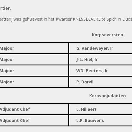
rtier.
atterij was gehuisvest in het Kwartier KNESSELAERE te Spich in Duits
Korpsoversten
Majoor
G. Vandeweyer, Ir
Majoor
J-L. Hiel
, Ir
Majoor
W
D. Peeters
, Ir
Majoor
P. Darvil
Korpsadjudanten
Adjudant Chef
L. Hillaert
Adjudant Chef
L.P. Bauwens