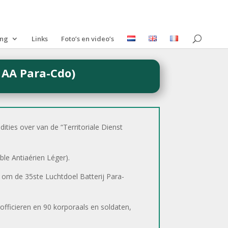
ing
Links
Foto’s en video’s
 AA Para-Cdo)
ities over van de “Territoriale Dienst
le Antiaérien Léger).
 om de 35ste Luchtdoel Batterij Para-
rofficieren en 90 korporaals en soldaten,