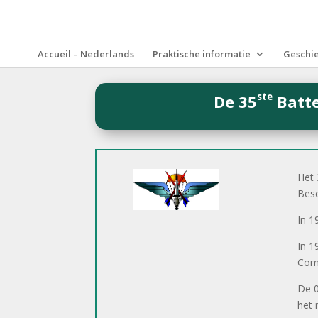
Accueil – Nederlands
Praktische informatie
Geschi
ste
De 35
Batte
Het 
Besc
In 1
In 1
Com
De 0
het 