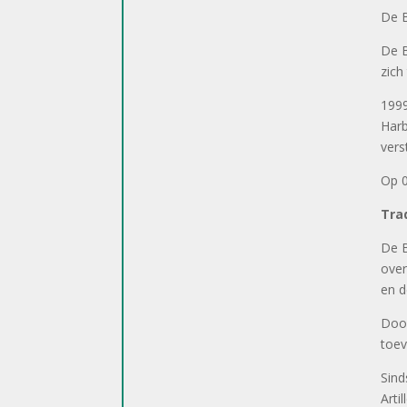
De B
De B
zich
1999
Harb
vers
Op 0
Trad
De B
over
en d
Door
toev
Sind
Arti