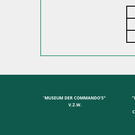
"
MUSEUM DER COMMANDO’S
"
"
V.Z.W.
C