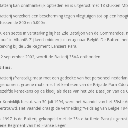
atterij kan onafhankelijk optreden en is uitgerust met 18 stukken M
atterij verzekert een bescherming tegen vliegtuigen tot op een hoog
 tussen de 800 en 5.000m.
, een sectie in versterking bij het 2de Bataljon van de Commandos, 
our” in Albanië. Zij keert midden juli terug naar België. De Batterij n
terking bij de 3de Regiment Lansiers Para.
2 september 2002, wordt de Batterij 35AA ontbonden.
ities.
atterij (franstalig maar met een gedeelte van het personeel nederla
genomen : groene muts met het kenteken van de Brigade Para-Cdo 
ezelfde kentekens op de kledij als deze van het 2de Bataljon van d
 Koninklijk besluit van 30 juli 1994, werd het Vaandel van het 35ste Art
ertrouwd. Het Vaandel draagt de vermelding “Veldslag van België 194
s 1997, is de Batterij gekoppeld met de 35ste Artillerie Para (uitger
llerie Regiment van het Franse Leger.