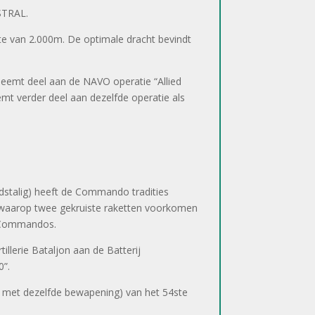
ISTRAL.
te van 2.000m. De optimale dracht bevindt
neemt deel aan de NAVO operatie “Allied
eemt verder deel aan dezelfde operatie als
ndstalig) heeft de Commando tradities
waarop twee gekruiste raketten voorkomen
e Commandos.
illerie Bataljon aan de Batterij
0”.
ust met dezelfde bewapening) van het 54ste