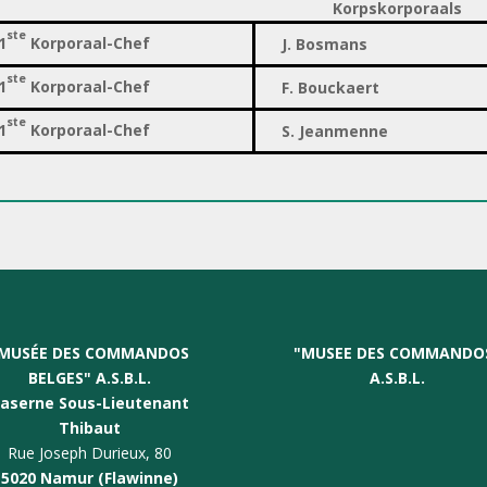
Korpskorporaals
ste
1
Korporaal
-Chef
J. Bosmans
ste
1
Korporaal
-Chef
F. Bouckaert
ste
1
Korporaal
-Chef
S. Jeanmenne
MUSÉE DES COMMANDOS
"
MUSEE DES COMMANDO
BELGES" A.S.B.L.
A.S.B.L.
aserne Sous-Lieutenant
Thibaut
Rue Joseph Durieux, 80
5020 Namur (Flawinne)