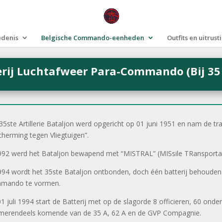
edenis
Belgische Commando-eenheden
Outfits en uitrust
rij Luchtafweer Para-Commando (Bij 35
35ste Artillerie Bataljon werd opgericht op 01 juni 1951 en nam de trad
herming tegen Vliegtuigen”.
992 werd het Bataljon bewapend met “MISTRAL” (MISsile TRansportab
994 wordt het 35ste Bataljon ontbonden, doch één batterij behouden
mando te vormen.
1 juli 1994 start de Batterij met op de slagorde 8 officieren, 60 onde
merendeels komende van de 35 A, 62 A en de GVP Compagnie.