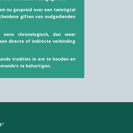
um nu gespreid over een twintigtal
rscheidene giften van oudgedienden
u eens chronologisch, dan weer
en directe of indirecte verbinding
ndo tradities in ere te houden en
mmando’s te behartigen.
S"