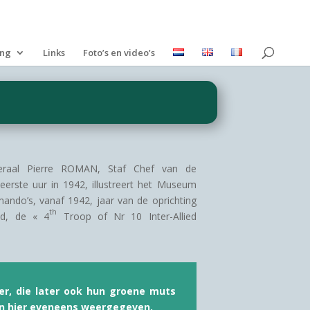
ing
Links
Foto’s en video’s
eraal Pierre ROMAN, Staf Chef van de
rste uur in 1942, illustreert het Museum
ando’s, vanaf 1942, jaar van de oprichting
th
id, de « 4
Troop of Nr 10 Inter-Allied
er, die later ook hun groene muts
n hier eveneens weergegeven.